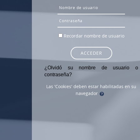
Nombre de usuario
Contraseña
Recordar nombre de usuario
ACCEDER
¿Olvidó su nombre de usuario o
contraseña?
Las 'Cookies' deben estar habilitadas en su
navegador